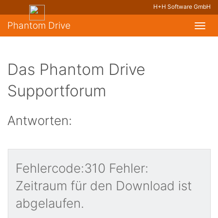
H+H Software GmbH
Phantom Drive
Toggl
navig
Das Phantom Drive
Supportforum
Antworten:
Fehlercode:310 Fehler:
Zeitraum für den Download ist
abgelaufen.