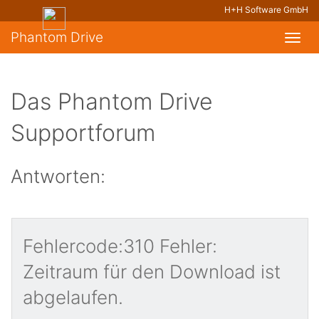
H+H Software GmbH
Phantom Drive
Toggl
navig
Das Phantom Drive
Supportforum
Antworten:
Fehlercode:310 Fehler:
Zeitraum für den Download ist
abgelaufen.