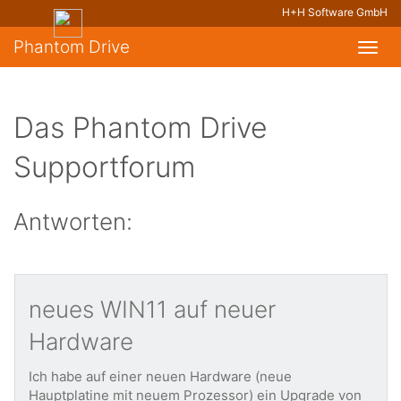
H+H Software GmbH
Phantom Drive
Toggl
navig
Das Phantom Drive
Supportforum
Antworten:
neues WIN11 auf neuer
Hardware
Ich habe auf einer neuen Hardware (neue
Hauptplatine mit neuem Prozessor) ein Upgrade von